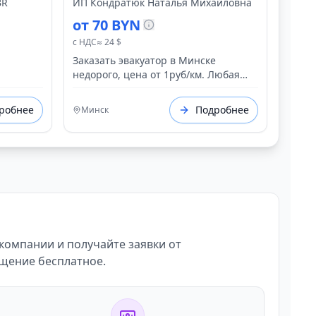
от 30 руб evakuator-
BR
ИП Кондратюк Наталья Михайловна
minsk1626.by
от 70 BYN
с НДС
≈ 24 $
Заказать эвакуатор в Минске
недорого, цена от 1руб/км. Любая
форма оплаты. Работаем
круглосуточно 24/7. Срочный выезд.
робнее
Подробнее
Минск
Ближайший эвакуатор: 5 км Услуги
эвакуатора для любого транспорта.
https://evakuator-minsk1626.by/
 компании и получайте заявки от
ещение бесплатное.