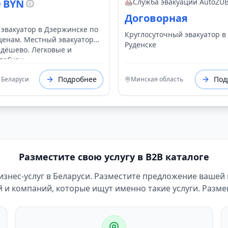
Быстро
0 BYN
Служба эвакуации AutoZU
Договорная
 эвакуатор в Дзержинске по
Круглосуточный эвакуатор в
ценам. Местный эвакуатор
Руденске
 дёшево. Легковые и
тобусы.
Подробнее
Под
 Беларуси
Минская область
Разместите свою услугу в B2B каталоге
 бизнес-услуг в Беларуси. Разместите предложение вашей
и компаний, которые ищут именно такие услуги. Разм