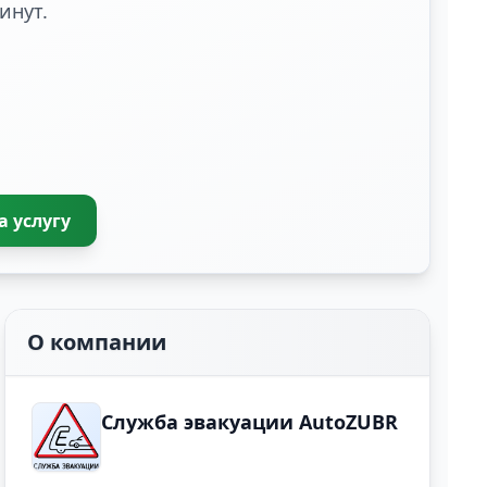
инут.
а услугу
О компании
Служба эвакуации AutoZUBR