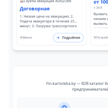
круглосуточно и быстро
Служба эвакуации AutoZUBR
от 10
Договорная
≈ 34 $
Вызвать
1. Низкая цена на эвакуацию; 2.
низким 
Подача эвакуатора в течение 25
вызвать
минут; 3. Погрузка транспортного
микроав
средства за 5-10 минут; 4. Быстрая
доставка вашего авто из точки А в
Подробнее
Минск
По всей
точку Б.
Fin.kartoteka.by — B2B каталог
предпринимателей 