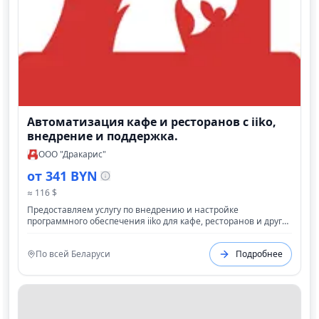
Автоматизация кафе и ресторанов с iiko,
внедрение и поддержка.
ООО "Дракарис"
от 341 BYN
≈ 116 $
Предоставляем услугу по внедрению и настройке
программного обеспечения iiko для кафе, ресторанов и других
объектов общественного питания. Автоматизируем
ключевые процессы: касса, склад, кухня, доставка.
По всей Беларуси
Подробнее
Предоставляем услуги по сопровождению на всех этапах
запуска.