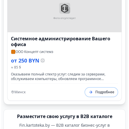
Системное администрирование Вашего
офиса
ООО Концепт системз
от 250 BYN
≈ 85 $
Оказываем полный спектр услуг: следим за серверами,
обслуживаем компьютеры, обновляем программное
обеспечение, внедряем IP-телефонию, защищаем данные от
хакеров и решаем любые проблемы с техникой без
Минск
Подробнее
ограничений - а вы платите фиксированную плату в месяц за
качественный сервис.
Разместите свою услугу в B2B каталоге
Fin.kartoteka.by — B2B каталог бизнес-услуг в