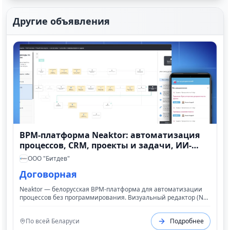
Другие объявления
BPM-платформа Neaktor: автоматизация
процессов, CRM, проекты и задачи, ИИ-
инструменты
ООО "Битдев"
Договорная
Neaktor — белорусская BPM-платформа для автоматизации
процессов без программирования. Визуальный редактор (No-
Code), управление задачами и проектами, CRM, 100+
шаблонов, интеграции (1C, Albato, API). Для компаний 5-5000
По всей Беларуси
Подробнее
сотрудников. Облако и коробка. Бесплатная пробная версия