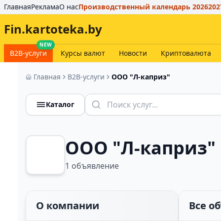
Главная
Реклама
О нас
Производственный календарь 2026
202
Fin.kartoteka.by
NEW
B2B-услуги
Курсы валют
Новости
Криптовалюта
Главная
B2B-услуги
OOO "Л-каприз"
Каталог
OOO "Л-каприз"
1
объявление
О компании
Все о