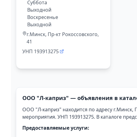
Суббота

Выходной

Воскресенье

Выходной
г.Минск, Пр-кт Рокоссовского,
41
УНП
193913275
OOO "Л-каприз" — объявления в катало
OOO "Л-каприз"
находится по адресу г.Минск, П
мероприятия.
УНП 193913275.
В каталоге пред
Предоставляемые услуги: