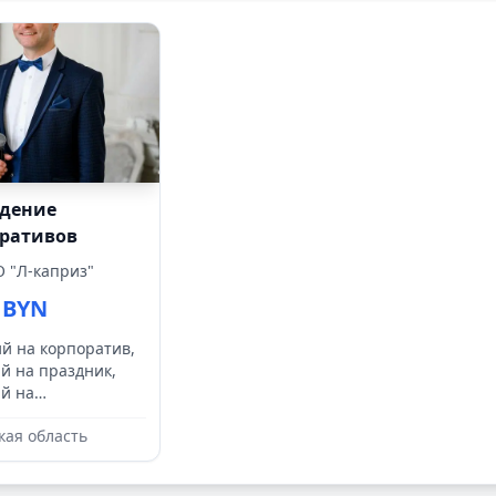
дение
ративов
 "Л-каприз"
0 BYN
й на корпоратив,
й на праздник,
й на
иятие, ведущий
ая область
дьбу, ведущий на
й