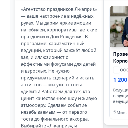
«Агентство праздников Л-каприз»
— ваше настроение в надёжных
руках. Мы дарим яркие эмоции
на юбилеи, корпоративы, детские
праздники и Дни Рождения. В
программе: харизматичный
ведущий, который зажжёт любой
Прове
зал, и иллюзионист с
Корпо
эффектными фокусами для детей
OOO
и взрослых. Не нужно
придумывать сценарий и искать
1 20
артистов — мы уже готовы
Ведущи
удивить! Работаем для тех, кто
ведущи
ценит качественное шоу и живую
ведущи
атмосферу. Сделаем событие
меропр
незабываемым — от первого
Минск
на сва
тоста до финального аккорда.
юбиле
Выбирайте «Л-каприз», и