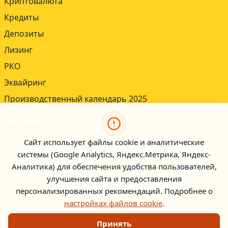
Криптовалюта
Кредиты
Депозиты
Лизинг
РКО
Эквайринг
Производственный календарь 2025
КОНТАКТЫ
Сайт использует файлы cookie и аналитические
г.Минск, ул. Болеслава Берута 3Б, офис 212
системы (Google Analytics, Яндекс.Метрика, Яндекс-
b2b@kartoteka.by
Аналитика) для обеспечения удобства пользователей,
улучшения сайта и предоставления
персонализированных рекомендаций. Подробнее о
настройках файлов cookie
.
Тарифы B2B
|
Публичный договор
|
Пользовательское соглашение
|
Правила размещения объявлений
|
Принять
Политика обработки персональных данных
|