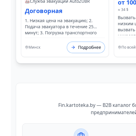
без Переплат
Служба эвакуации AutoZUBR
от 10
Договорная
≈ 34 $
Вызвать
1. Низкая цена на эвакуацию; 2.
низким 
Подача эвакуатора в течение 25
вызвать
минут; 3. Погрузка транспортного
микроав
средства за 5-10 минут; 4. Быстрая
доставка вашего авто из точки А в
Подробнее
Минск
По всей
точку Б.
Fin.kartoteka.by — B2B каталог
предпринимателей 