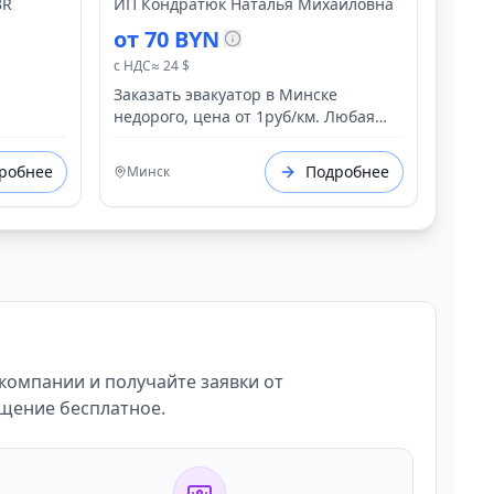
от 30 руб evakuator-
BR
ИП Кондратюк Наталья Михайловна
minsk1626.by
от 70 BYN
с НДС
≈ 24 $
Заказать эвакуатор в Минске
недорого, цена от 1руб/км. Любая
форма оплаты. Работаем
круглосуточно 24/7. Срочный выезд.
робнее
Подробнее
Минск
Ближайший эвакуатор: 5 км Услуги
эвакуатора для любого транспорта.
https://evakuator-minsk1626.by/
 компании и получайте заявки от
ещение бесплатное.