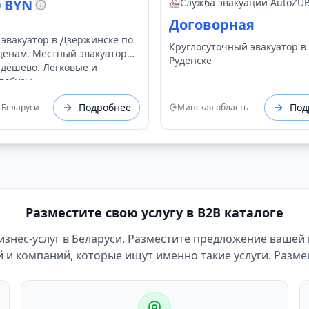
Быстро
0 BYN
Служба эвакуации AutoZU
Договорная
 эвакуатор в Дзержинске по
Круглосуточный эвакуатор в
ценам. Местный эвакуатор
Руденске
 дёшево. Легковые и
тобусы.
Подробнее
Под
 Беларуси
Минская область
Разместите свою услугу в B2B каталоге
 бизнес-услуг в Беларуси. Разместите предложение вашей
и компаний, которые ищут именно такие услуги. Разм