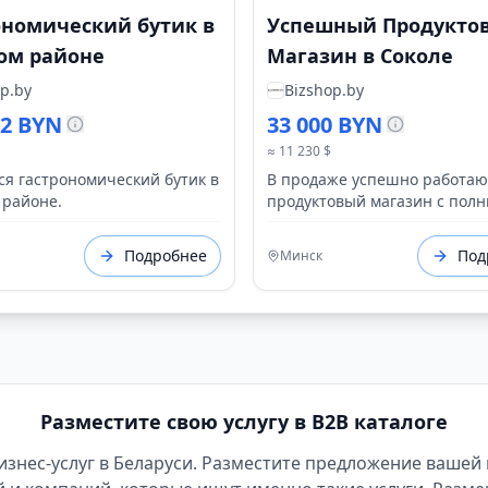
ономический бутик в
Успешный Продукто
ом районе
Магазин в Соколе
p.by
Bizshop.by
32 BYN
33 000 BYN
≈ 11 230 $
ся гастрономический бутик в
В продаже успешно работа
 районе.
продуктовый магазин с пол
ассортиментом и постоянно
клиентурой.
Подробнее
Под
Минск
Разместите свою услугу в B2B каталоге
 бизнес-услуг в Беларуси. Разместите предложение вашей